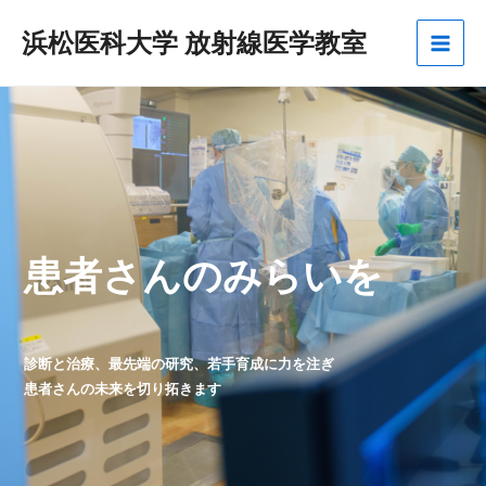
内
容
浜松医科大学 放射線医学教室
Main
を
ス
Men
キ
ッ
プ
患者さんのみらいを
診断と治療、最先端の研究、若手育成に力を注ぎ
患者さんの未来を切り拓きます